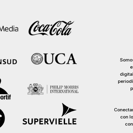
Somos
e
digit
periodí
p
Conecta
con l
con