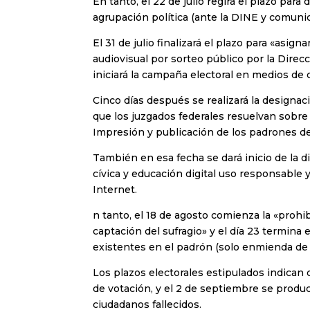
En tanto, el 22 de julio regirá el plazo pa
agrupación política (ante la DINE y comunic
El 31 de julio finalizará el plazo para «as
audiovisual por sorteo público por la Direcc
iniciará la campaña electoral en medios de
Cinco días después se realizará la designac
que los juzgados federales resuelvan sobre l
Impresión y publicación de los padrones def
También en esa fecha se dará inicio de la 
cívica y educación digital uso responsable y
Internet.
n tanto, el 18 de agosto comienza la «proh
captación del sufragio» y el día 23 termina
existentes en el padrón (solo enmienda de 
Los plazos electorales estipulados indican 
de votación, y el 2 de septiembre se produc
ciudadanos fallecidos.