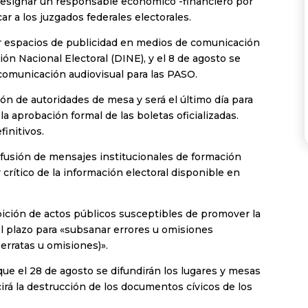
ra designar un responsable económico -financiero por
ar a los juzgados federales electorales.
ignar espacios de publicidad en medios de comunicación
ión Nacional Electoral (DINE), y el 8 de agosto se
 comunicación audiovisual para las PASO.
ión de autoridades de mesa y será el último día para
a aprobación formal de las boletas oficializadas.
initivos.
difusión de mensajes institucionales de formación
 crítico de la información electoral disponible en
ibición de actos públicos susceptibles de promover la
 el plazo para «subsanar errores u omisiones
erratas u omisiones)».
que el 28 de agosto se difundirán los lugares y mesas
irá la destrucción de los documentos cívicos de los