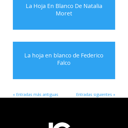
La Hoja En Blanco De Natalia
Moret
La hoja en blanco de Federico
Falco
« Entradas más antiguas
Entradas siguientes »