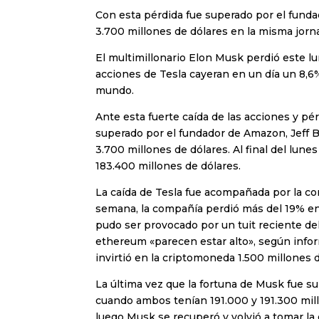
Con esta pérdida fue superado por el fund
3.700 millones de dólares en la misma jorn
El multimillonario Elon Musk perdió este l
acciones de Tesla cayeran en un día un 8,6%
mundo.
Ante esta fuerte caída de las acciones y p
superado por el fundador de Amazon, Jeff 
3.700 millones de dólares. Al final del lun
183.400 millones de dólares.
La caída de Tesla fue acompañada por la c
semana, la compañía perdió más del 19% en
pudo ser provocado por un tuit reciente del
ethereum «parecen estar alto», según infor
invirtió en la criptomoneda 1.500 millones 
La última vez que la fortuna de Musk fue su
cuando ambos tenían 191.000 y 191.300 mil
luego Musk se recuperó y volvió a tomar la 