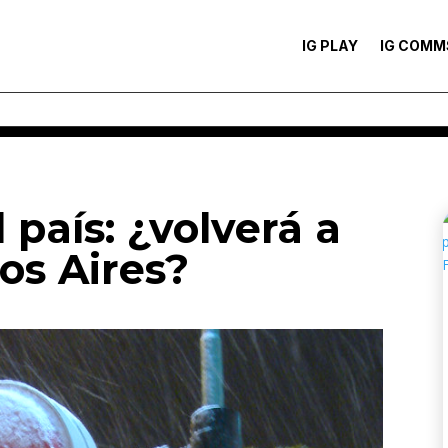
IG PLAY
IG COMM
l país: ¿volverá a
os Aires?