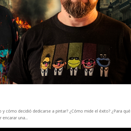
o y cómo decidió dedicarse a pintar? ¿Cómo mide el éxito? ¿Para qué
 encarar una...