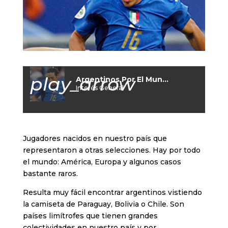
play_arrow
Argentinos Por El Mundo
Interés General
Jugadores nacidos en nuestro país que
representaron a otras selecciones. Hay por todo
el mundo: América, Europa y algunos casos
bastante raros.
Resulta muy fácil encontrar argentinos vistiendo
la camiseta de Paraguay, Bolivia o Chile. Son
países limítrofes que tienen grandes
colectividades en nuestro país y por