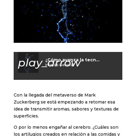
play_arrow
¿Cómo avanza la tecnología multisensorial?
Interés General
Con la llegada del metaverso de Mark
Zuckerberg se está empezando a retomar esa
idea de transmitir aromas, sabores y texturas de
superficies.
O por lo menos engañar al cerebro. ¿Cuáles son
los artilugios creados en relación a las comidas y