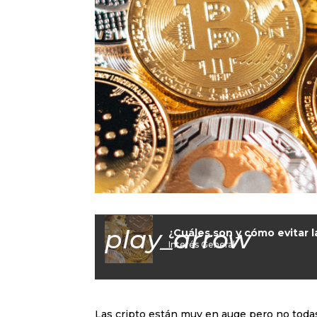
play_arrow
¿Cuáles son y cómo evitar l
Interés General
Las cripto están muy en auge pero no toda