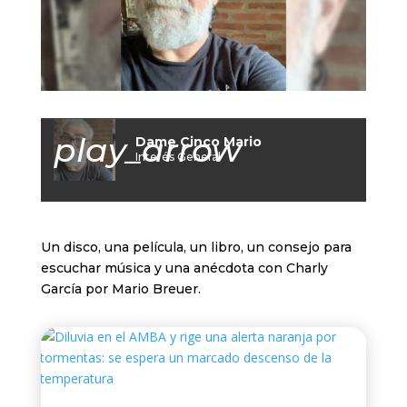
play_arrow
Dame Cinco Mario
Interés General
Un disco, una película, un libro, un consejo para
escuchar música y una anécdota con Charly
García por Mario Breuer.