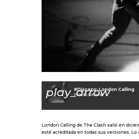
play_arrow
#Discazo: London Calling
Interés General
London Calling de The Clash salió en dicie
esté acreditada en todas sus versiones. L