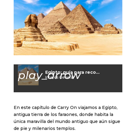
play_arrow
Egipto: guía para recorrer la tierra de los faraones
Interés General
En este capítulo de Carry On viajamos a Egipto,
antigua tierra de los faraones, donde habita la
única maravilla del mundo antiguo que aún sigue
de pie y milenarios templos.