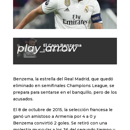
play_arrow
El Caso Benzema
Interés General
Benzema, la estrella del Real Madrid, que quedó
eliminado en semifinales Champions League, se
prepara para sentarse en el banquillo, pero de los
acusados.
El 8 de octubre de 2015, la selección francesa le
ganó un amistoso a Armenia por 4 a 0 y
Benzema convirtió 2 goles. Se retiró con una
molestia muscular a los 36 del segundo tiempo y