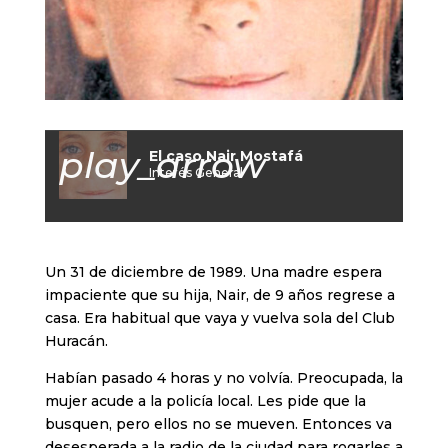
play_arrow
El caso Nair Mostafá
Interés General
Un 31 de diciembre de 1989. Una madre espera
impaciente que su hija, Nair, de 9 años regrese a
casa. Era habitual que vaya y vuelva sola del Club
Huracán.
Habían pasado 4 horas y no volvía. Preocupada, la
mujer acude a la policía local. Les pide que la
busquen, pero ellos no se mueven. Entonces va
desesperada a la radio de la ciudad para rogarles a