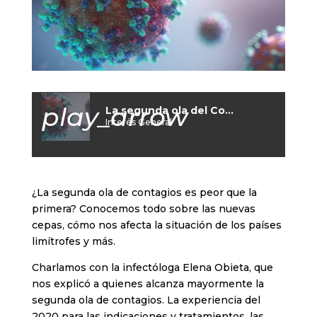
play_arrow
La segunda ola del Covid
Interés General
¿La segunda ola de contagios es peor que la
primera? Conocemos todo sobre las nuevas
cepas, cómo nos afecta la situación de los países
limítrofes y más.
Charlamos con la infectóloga Elena Obieta, que
nos explicó a quienes alcanza mayormente la
segunda ola de contagios. La experiencia del
2020 para las indicaciones y tratamientos, las