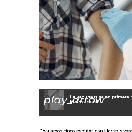
play_arrow
La vacuna rusa en primera
Interés General
Charlamos cinco minutos con Martín Álvarez