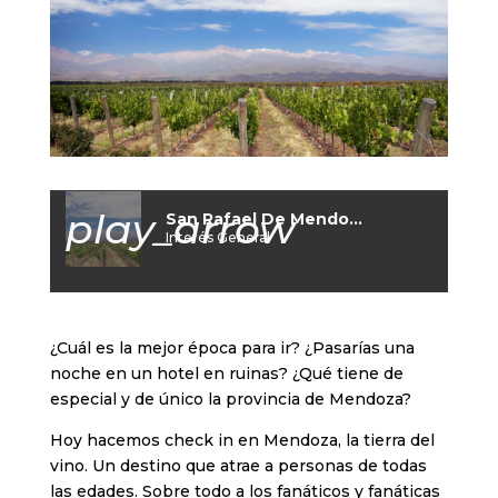
play_arrow
San Rafael De Mendoza Con Sonido 8D
Interés General
¿Cuál es la mejor época para ir? ¿Pasarías una
noche en un hotel en ruinas? ¿Qué tiene de
especial y de único la provincia de Mendoza?
Hoy hacemos check in en Mendoza, la tierra del
vino. Un destino que atrae a personas de todas
las edades. Sobre todo a los fanáticos y fanáticas