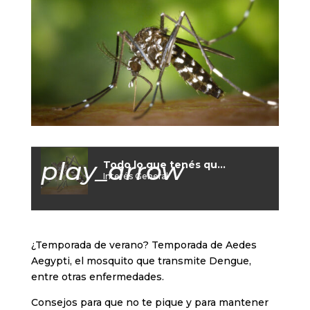
play_arrow
Todo lo que tenés que saber para cuidarte del Dengue
Interés General
¿Temporada de verano? Temporada de Aedes
Aegypti, el mosquito que transmite Dengue,
entre otras enfermedades.
Consejos para que no te pique y para mantener