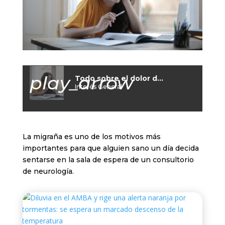
play_arrow
Todo sobre el dolor de cabeza
Interés General
La migraña es uno de los motivos más
importantes para que alguien sano un día decida
sentarse en la sala de espera de un consultorio
de neurología.