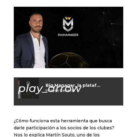
play_arrow
Big Manager, la plataforma para tomar decisiones en tu club
Interés General
¿Cómo funciona esta herramienta que busca
darle participación a los socios de los clubes?
Nos lo explica Martín Souto, uno de los