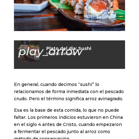
play_arrow
Plato del día: Sushi
Interés General
En general, cuando decimos “sushi” lo
relacionamos de forma inmediata con el pescado
crudo. Pero el término significa arroz avinagrado.
Esa es la base de esta comida, lo que no puede
faltar. Los primeros indicios estuvieron en China
en el siglo 4 antes de Cristo, cuando empezaron
a fermentar el pescado junto al arroz como
método de conservación.