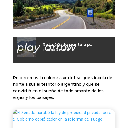
play_arrow
Ruta 40 ¡de punta a punta!
Interés General
Recorremos la columna vertebral que vincula de
norte a sur el territorio argentino y que se
convirtió en el sueño de todo amante de los
viajes y los paisajes.